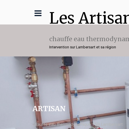
Les Artisa
chauffe eau thermodynam
Intervention sur Lambersart et sa région
ARTISAN
chauffe eau thermodynamique 150l Lambersart