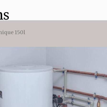
ns
ique 150l