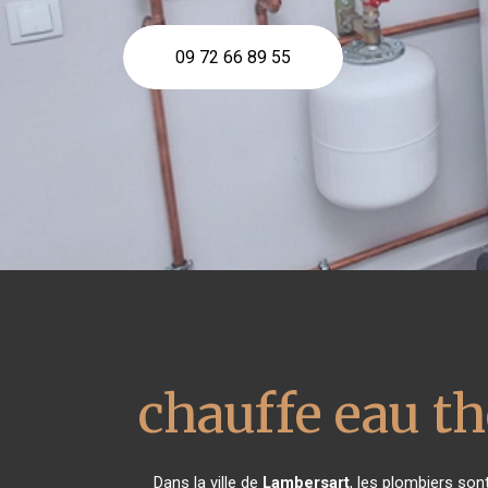
09 72 66 89 55
chauffe eau 
Dans la ville de
Lambersart
, les plombiers son