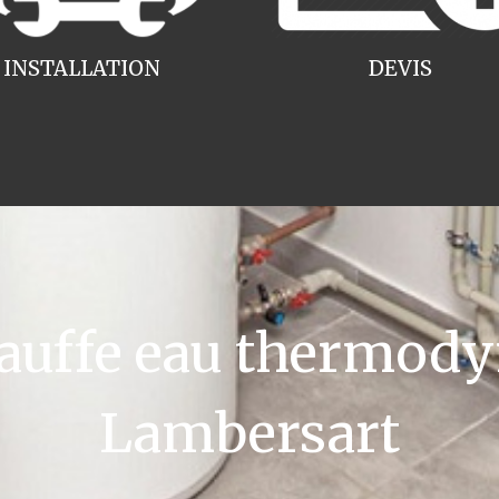
INSTALLATION
DEVIS
uffe eau thermody
Lambersart