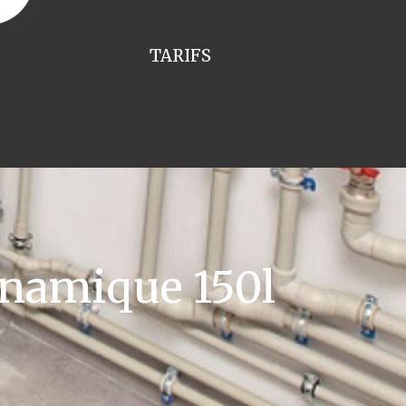
TARIFS
namique 150l