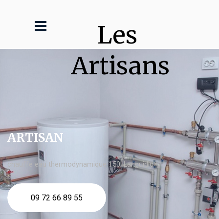
Les 
Artisans
ARTISAN
chauffe eau thermodynamique 150l Languidic
09 72 66 89 55