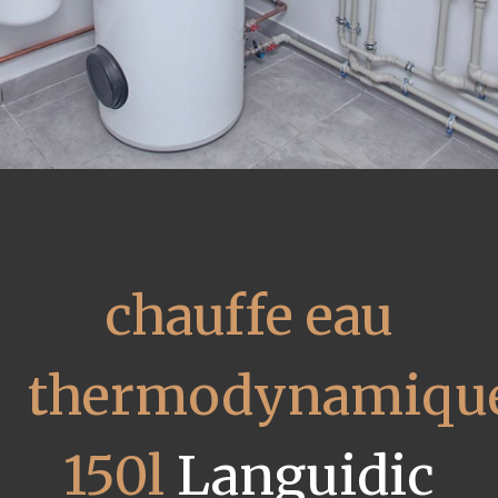
chauffe eau
thermodynamiqu
150l
Languidic