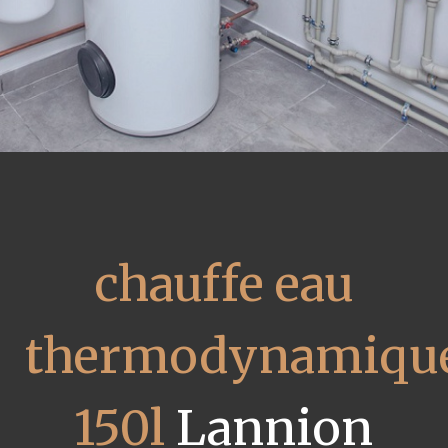
chauffe eau
thermodynamiqu
150l
Lannion