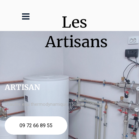
Les 
Artisans
ARTISAN
chauffe eau thermodynamique 150l Lannion
09 72 66 89 55