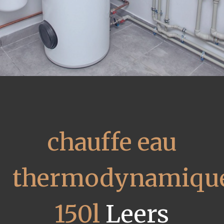
chauffe eau
thermodynamiqu
150l
Leers