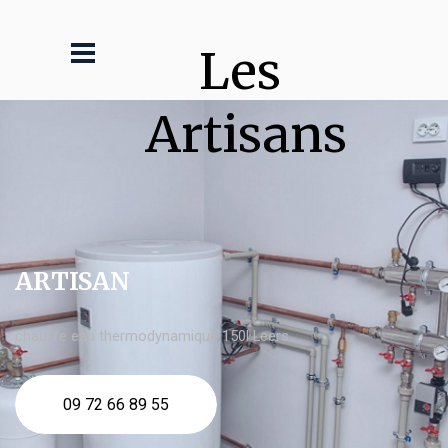
Les 
Artisans
ARTISAN
chauffe eau thermodynamique 150l Leers
09 72 66 89 55