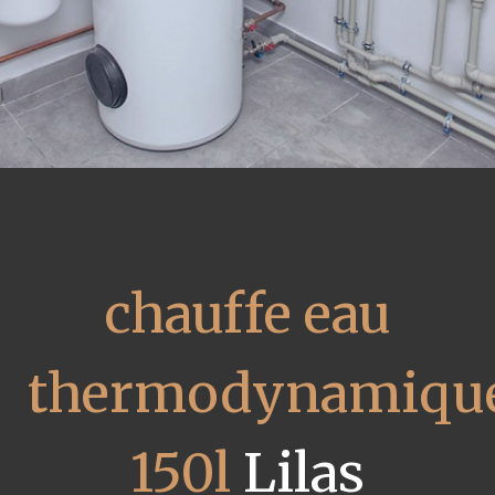
chauffe eau
thermodynamiqu
150l
Lilas