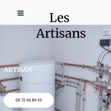
Les 
Artisans
ARTISAN
chauffe eau thermodynamique 150l Lilas
09 72 66 89 55