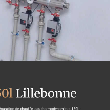
50l
Lillebonne
de réparation de chauffe-eau thermodynamique 150L