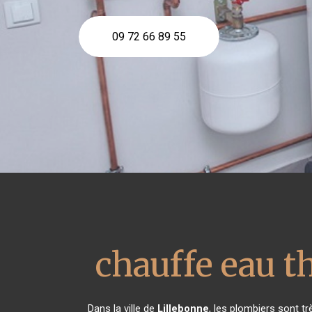
09 72 66 89 55
chauffe eau 
Dans la ville de
Lillebonne
, les plombiers sont t