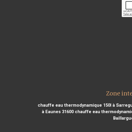
Zone int
chauffe eau thermodynamique 150l à Sarreg
à Eaunes 31600
chauffe eau thermodynamiq
Baillarg