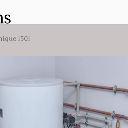
ns
ique 150l