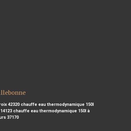
illebonne
oix 42320
chauffe eau thermodynamique 150l
 14123
chauffe eau thermodynamique 150l à
urs 37170