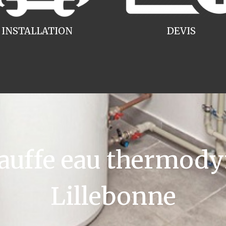
INSTALLATION
DEVIS
uffe eau thermody
Lillebonne