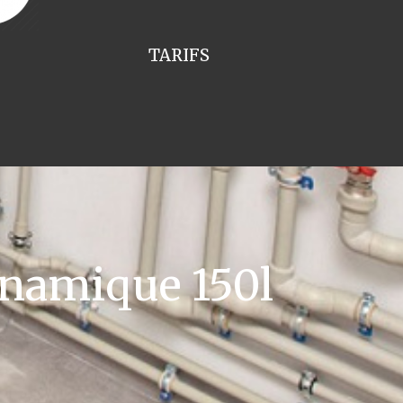
TARIFS
namique 150l