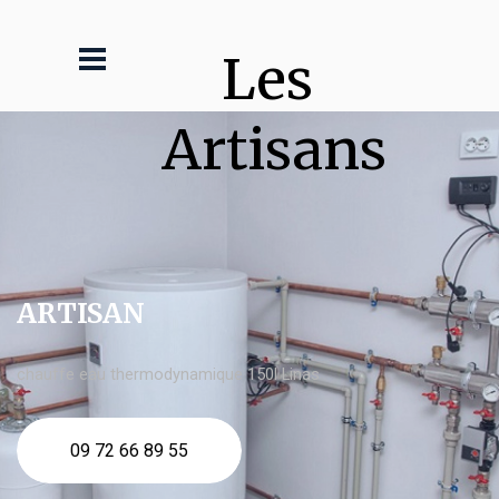
Les 
Artisans
ARTISAN
chauffe eau thermodynamique 150l Linas
09 72 66 89 55