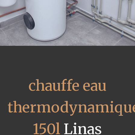
chauffe eau
thermodynamiqu
150l
Linas