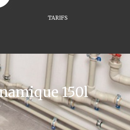
TARIFS
namique 150l