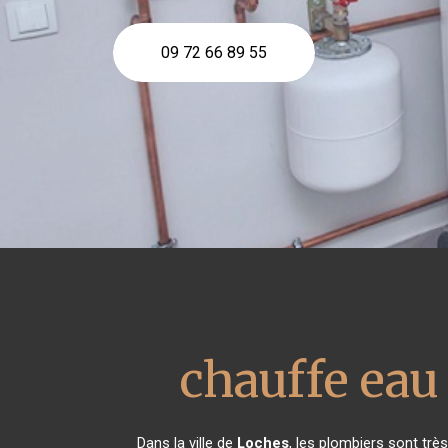
09 72 66 89 55
chauffe ea
Dans la ville de
Loches
, les plombiers sont tr