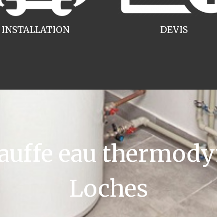
INSTALLATION
DEVIS
uffe eau thermody
Loches