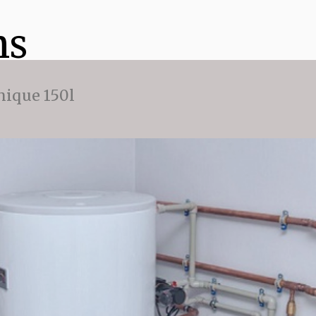
ns
ique 150l