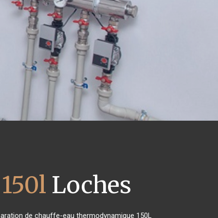
150l
Loches
 réparation de chauffe-eau thermodynamique 150L