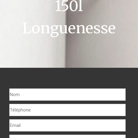
150l
Longuenesse