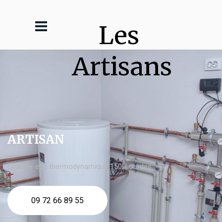
Les 
Artisans
ARTISAN
chauffe eau thermodynamique 150l Lourdes
09 72 66 89 55