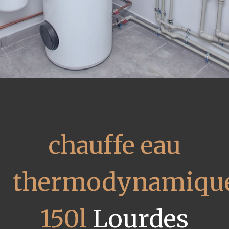
chauffe eau
thermodynamiqu
150l
Lourdes