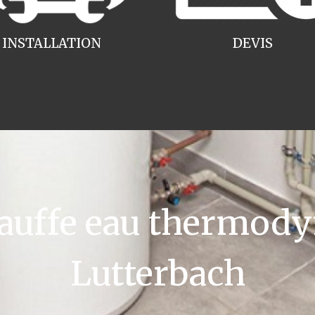
INSTALLATION
DEVIS
uffe eau thermody
Lutterbach