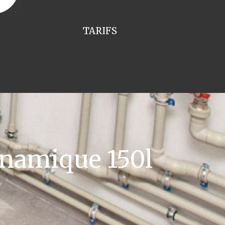
TARIFS
namique 150l