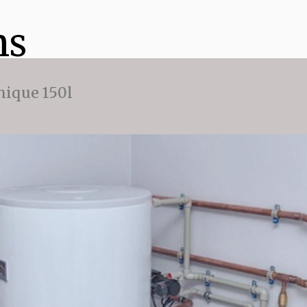
ns
ique 150l