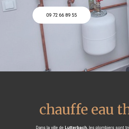
09 72 66 89 55
chauffe eau 
Dans la ville de
Lutterbach
, les plombiers sont t