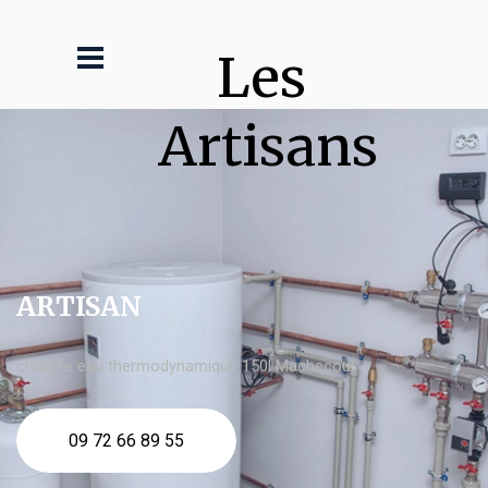
Les 
Artisans
ARTISAN
chauffe eau thermodynamique 150l Machecoul
09 72 66 89 55