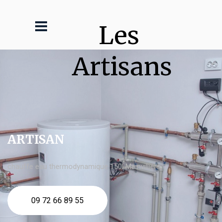
Les 
Artisans
ARTISAN
chauffe eau thermodynamique 150l Mainvilliers
09 72 66 89 55