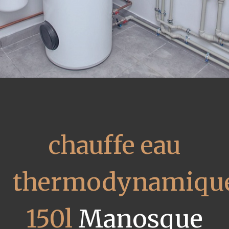
chauffe eau
thermodynamiqu
150l
Manosque