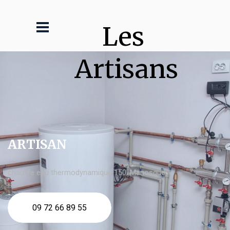
Les 
Artisans
ARTISAN
chauffe eau thermodynamique 150l Manosque
09 72 66 89 55