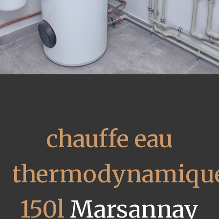
chauffe eau
thermodynamiqu
150l
Marsannay