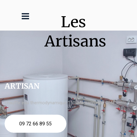
Les 
Artisans
ARTISAN
chauffe eau thermodynamique 150l Marsannay la Côte
09 72 66 89 55