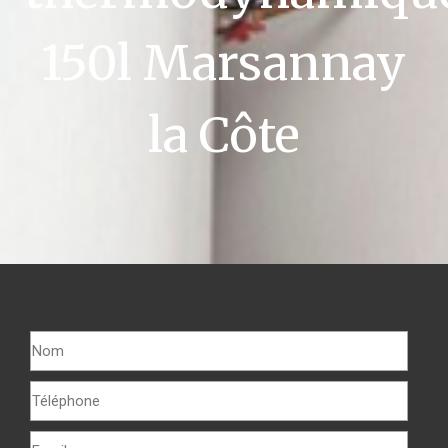
150l Marsannay
la Côte