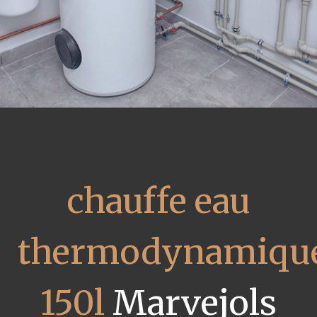
chauffe eau
thermodynamiqu
150l
Marvejols