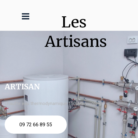
Les 
Artisans
ARTISAN
chauffe eau thermodynamique 150l Marvejols
09 72 66 89 55