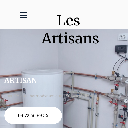
Les 
Artisans
ARTISAN
chauffe eau thermodynamique 150l Maxéville
09 72 66 89 55