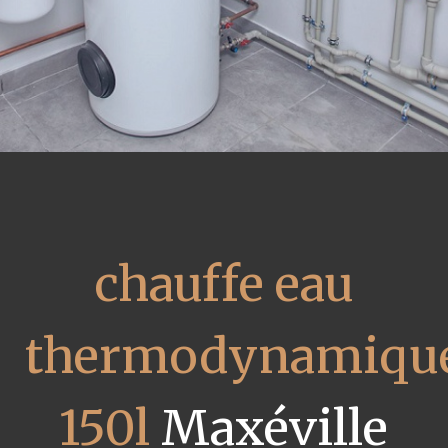
chauffe eau
thermodynamiqu
150l
Maxéville