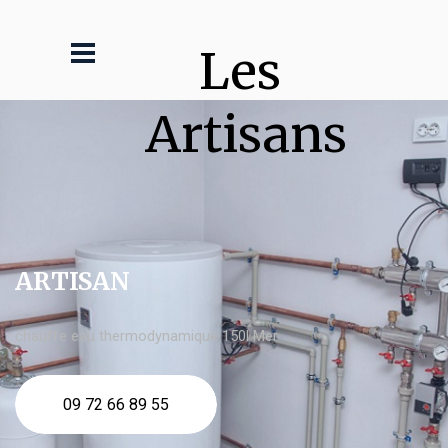
Les 
Artisans
ARTISAN
chauffe eau thermodynamique 150l Mer
09 72 66 89 55