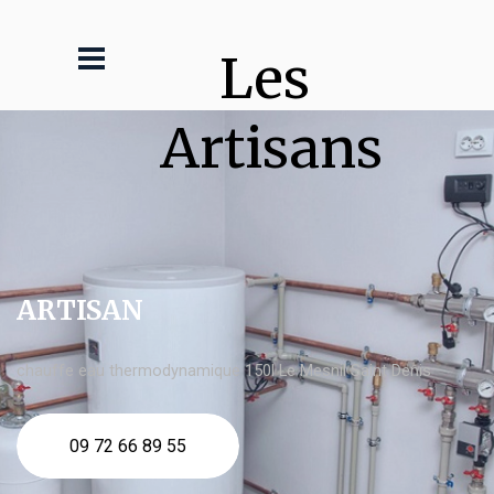
Les 
Artisans
ARTISAN
chauffe eau thermodynamique 150l Le Mesnil Saint Denis
09 72 66 89 55