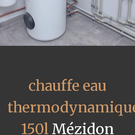
chauffe eau
thermodynamiqu
150l
Mézidon