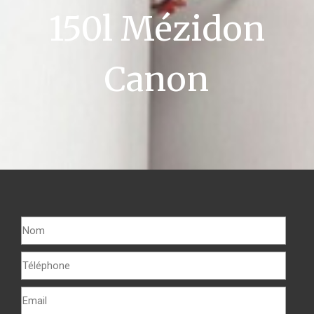
150l Mézidon
Canon