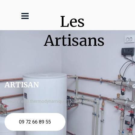
Les 
Artisans
ARTISAN
chauffe eau thermodynamique 150l Miramas
09 72 66 89 55