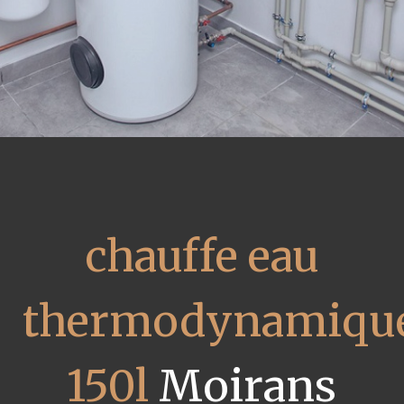
chauffe eau
thermodynamiqu
150l
Moirans