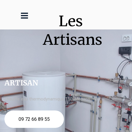
Les 
Artisans
ARTISAN
chauffe eau thermodynamique 150l Moirans
09 72 66 89 55