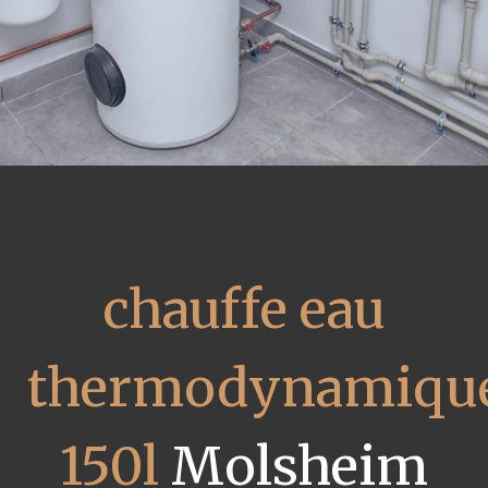
chauffe eau
thermodynamiqu
150l
Molsheim