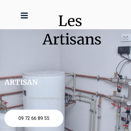
Les 
Artisans
ARTISAN
chauffe eau thermodynamique 150l Molsheim
09 72 66 89 55