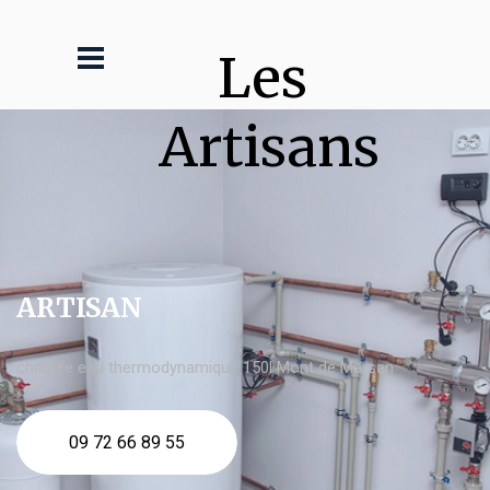
Les 
Artisans
ARTISAN
chauffe eau thermodynamique 150l Mont de Marsan
09 72 66 89 55