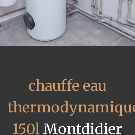
chauffe eau
thermodynamiqu
150l
Montdidier