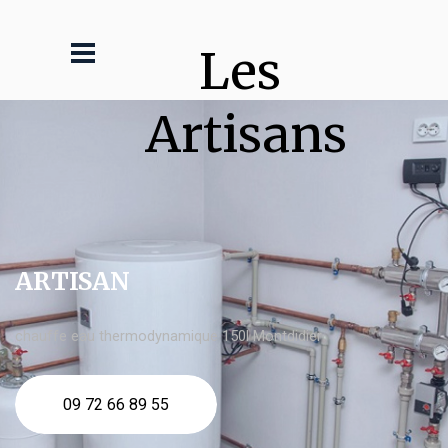
Les 
Artisans
ARTISAN
chauffe eau thermodynamique 150l Montdidier
09 72 66 89 55