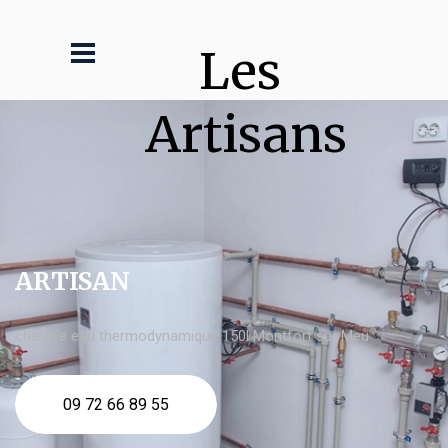
Les 
Artisans
ARTISAN
chauffe eau thermodynamique 150l Montfort sur Meu
09 72 66 89 55