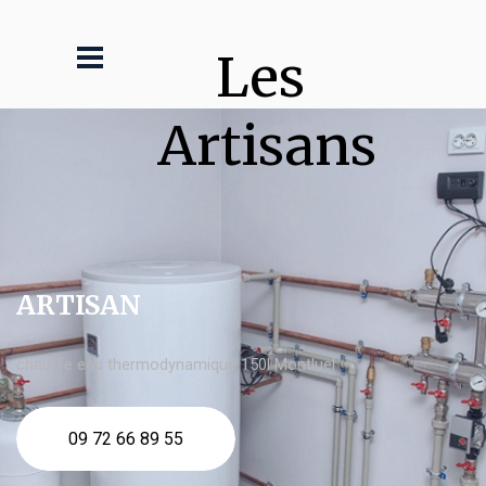
Les 
Artisans
ARTISAN
chauffe eau thermodynamique 150l Montluel
09 72 66 89 55