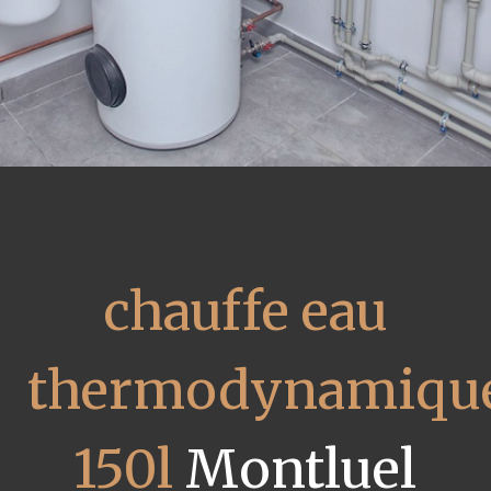
chauffe eau
thermodynamiqu
150l
Montluel