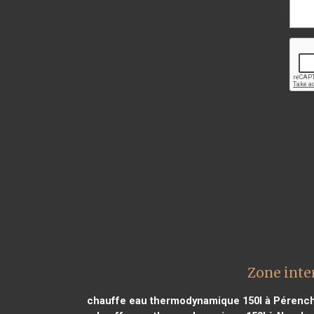
Zone inte
chauffe eau thermodynamique 150l à Pérench