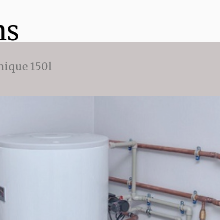
ns
ique 150l