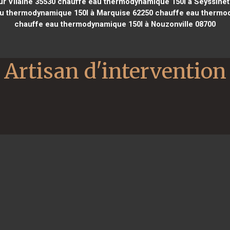
r Vilaine 35530
chauffe eau thermodynamique 150l à Seyssinet 
u thermodynamique 150l à Marquise 62250
chauffe eau thermod
chauffe eau thermodynamique 150l à Nouzonville 08700
Artisan d'intervention