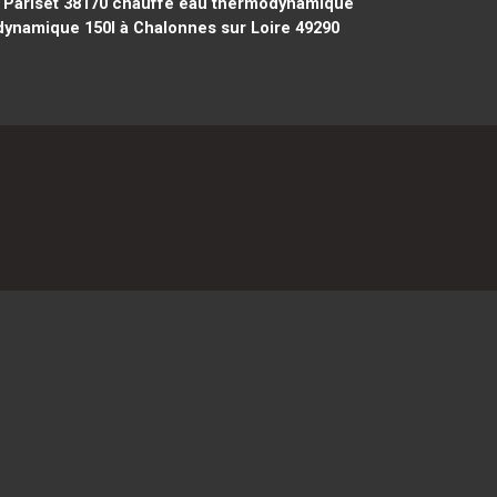
Pariset 38170
chauffe eau thermodynamique
ynamique 150l à Chalonnes sur Loire 49290