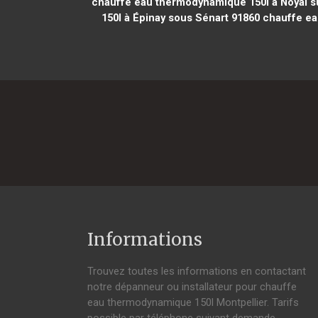
chauffe eau thermodynamique 150l à Noyal su
150l à Épinay sous Sénart 91860
chauffe ea
Informations
Trouvez toutes les informations en contactant
notre dépanneur ou installateur pour chauffe
eau thermodynamique 150l Montpellier. Tarifs
possible par téléphone suivant demande,