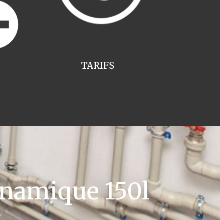
TARIFS
namique 150l