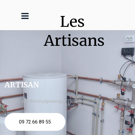
Les 
Artisans
ARTISAN
chauffe eau thermodynamique 150l Morez
09 72 66 89 55