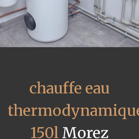
chauffe eau
thermodynamiqu
150l
Morez