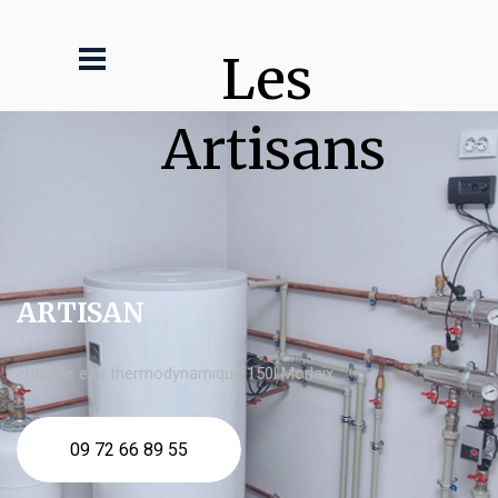
Les 
Artisans
ARTISAN
chauffe eau thermodynamique 150l Morlaix
09 72 66 89 55