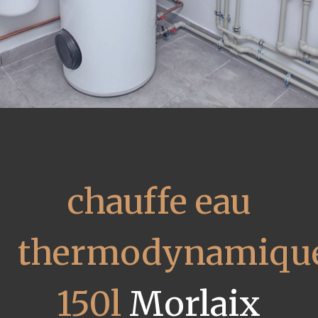
chauffe eau
thermodynamiqu
150l
Morlaix