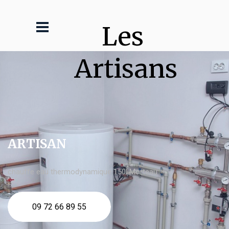
Les 
Artisans
ARTISAN
chauffe eau thermodynamique 150l Morteau
09 72 66 89 55