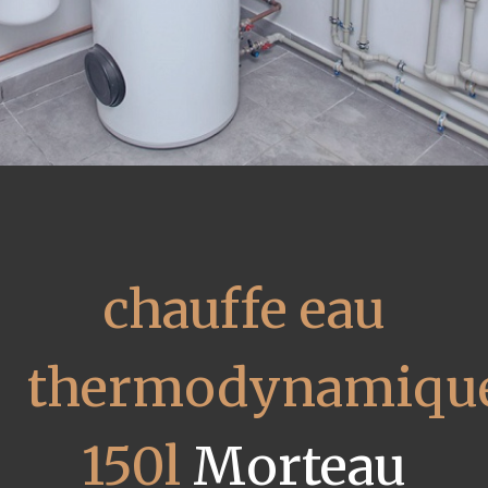
chauffe eau
thermodynamiqu
150l
Morteau