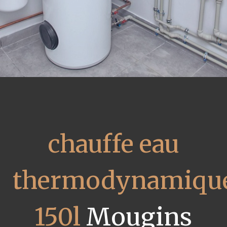
chauffe eau
thermodynamiqu
150l
Mougins