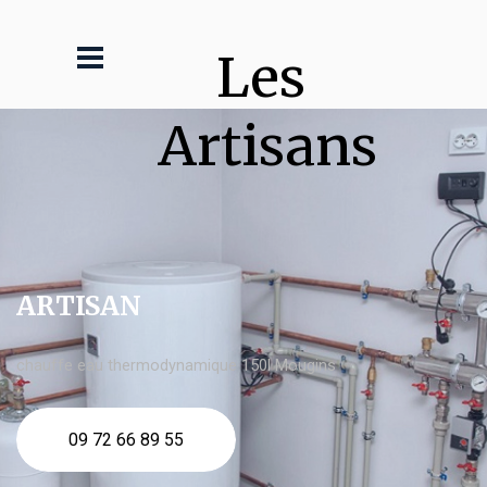
Les 
Artisans
ARTISAN
chauffe eau thermodynamique 150l Mougins
09 72 66 89 55