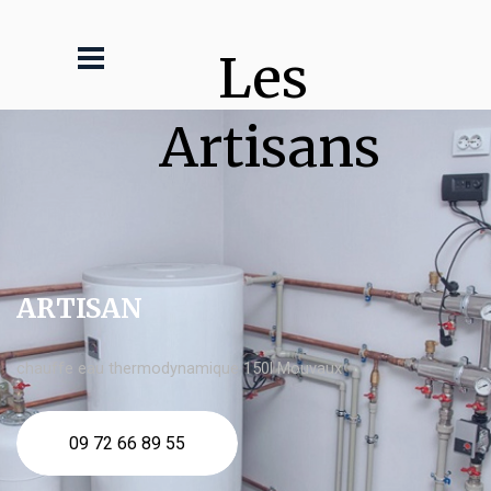
Les 
Artisans
ARTISAN
chauffe eau thermodynamique 150l Mouvaux
09 72 66 89 55