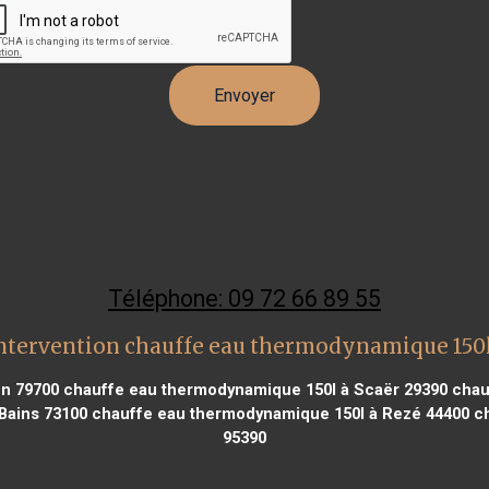
Téléphone: 09 72 66 89 55
ntervention chauffe eau thermodynamique 15
n 79700
chauffe eau thermodynamique 150l à Scaër 29390
chau
Bains 73100
chauffe eau thermodynamique 150l à Rezé 44400
ch
95390