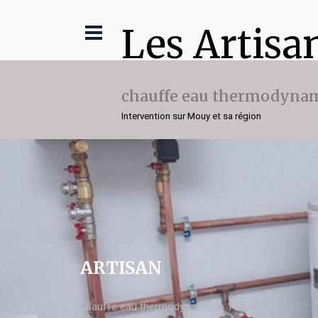
Les Artisa
chauffe eau thermodynam
Intervention sur Mouy et sa région
ARTISAN
chauffe eau thermodynamique 150l Mouy