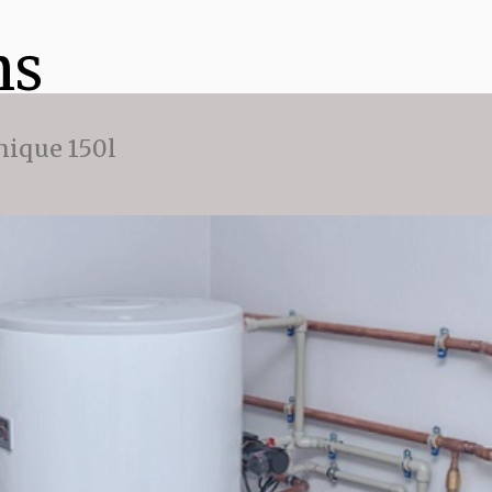
ns
ique 150l