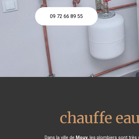
09 72 66 89 55
chauffe ea
Dans la ville de
Mouy
, les plombiers sont trè