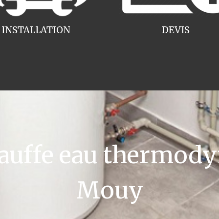
INSTALLATION
DEVIS
uffe eau thermody
Mouy