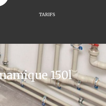
TARIFS
namique 150l