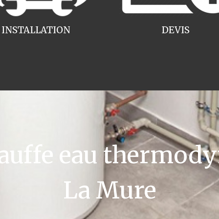
INSTALLATION
DEVIS
uffe eau thermody
La Mure