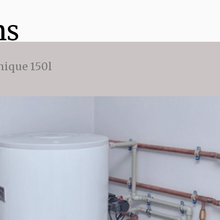
ns
ique 150l