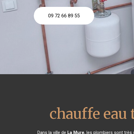
09 72 66 89 55
chauffe eau
Dans la ville de
La Mure
, les plombiers sont trè