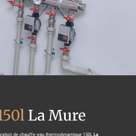
150l
La Mure
 réparation de chauffe-eau thermodynamique 150L
La