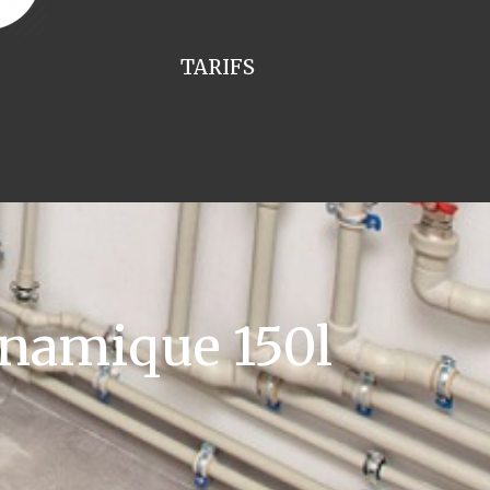
TARIFS
namique 150l