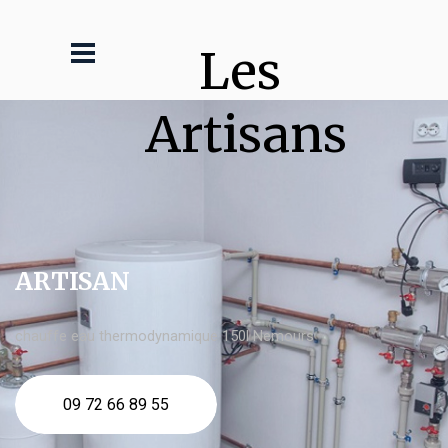
Les 
Artisans
ARTISAN
chauffe eau thermodynamique 150l Nemours
09 72 66 89 55