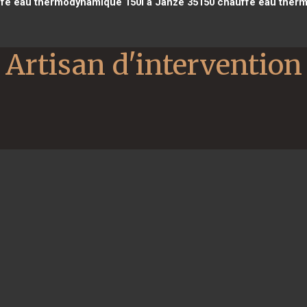
fe eau thermodynamique 150l à Janzé 35150
chauffe eau therm
Artisan d'intervention