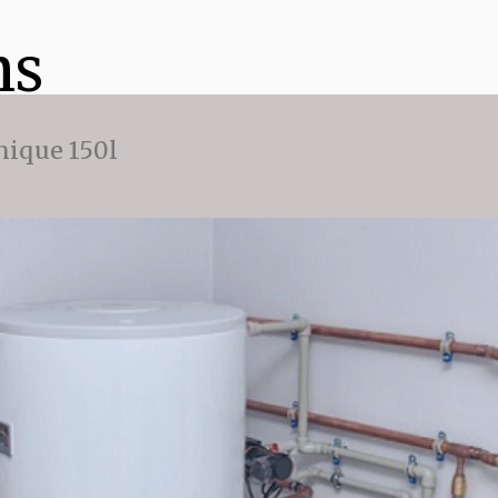
ns
ique 150l