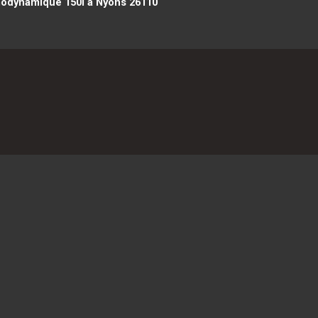
odynamique 150l à Nyons 26110