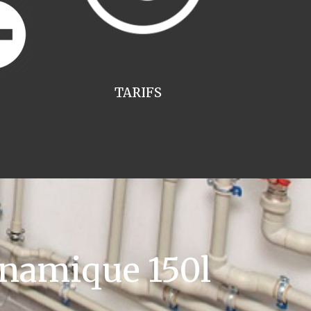
TARIFS
namique 150l