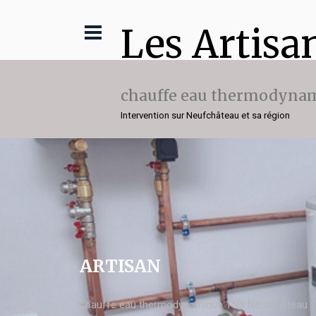
Les Artisa
chauffe eau thermodynam
Intervention sur Neufchâteau et sa région
ARTISAN
chauffe eau thermodynamique 150l Neufchâteau