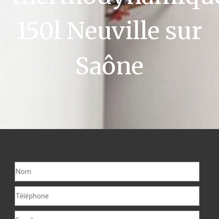
150l Neuville sur
Saône