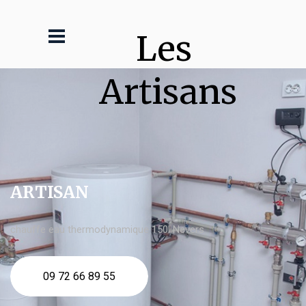
Les 
Artisans
ARTISAN
chauffe eau thermodynamique 150l Nevers
09 72 66 89 55