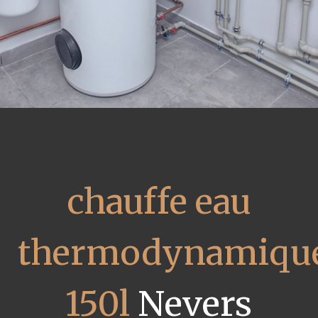
chauffe eau
thermodynamiqu
150l
Nevers