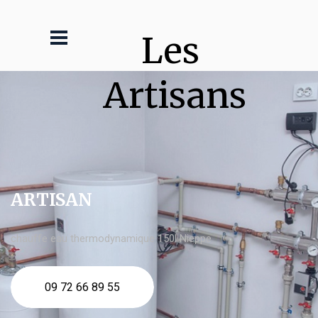
Les 
Artisans
ARTISAN
chauffe eau thermodynamique 150l Nieppe
09 72 66 89 55