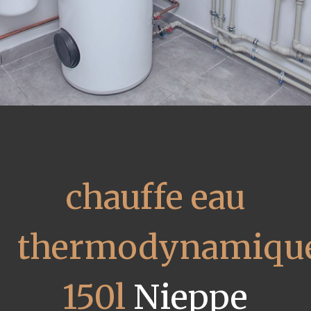
chauffe eau
thermodynamiqu
150l
Nieppe