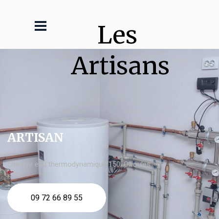
Les 
Artisans
ARTISAN
chauffe eau thermodynamique 150l Ollioules
09 72 66 89 55