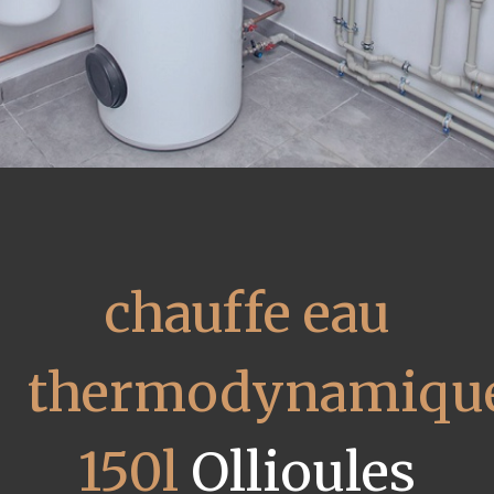
chauffe eau
thermodynamiqu
150l
Ollioules