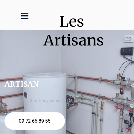
Les 
Artisans
ARTISAN
chauffe eau thermodynamique 150l Olonne sur Mer
09 72 66 89 55