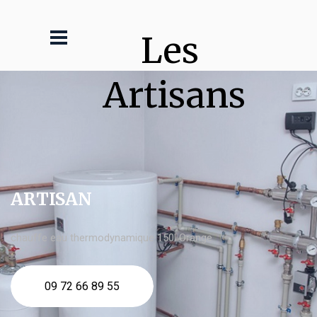
Les 
Artisans
ARTISAN
chauffe eau thermodynamique 150l Orange
09 72 66 89 55