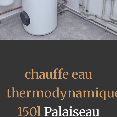
chauffe eau
thermodynamiqu
150l
Palaiseau