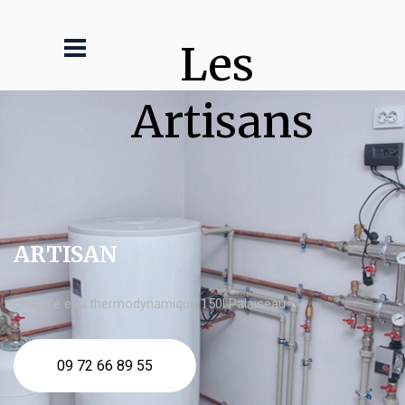
Les 
Artisans
ARTISAN
chauffe eau thermodynamique 150l Palaiseau
09 72 66 89 55