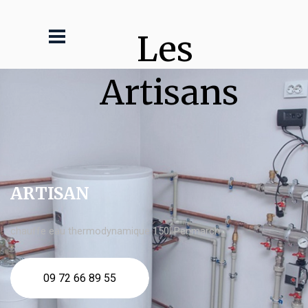
Les 
Artisans
ARTISAN
chauffe eau thermodynamique 150l Penmarch
09 72 66 89 55