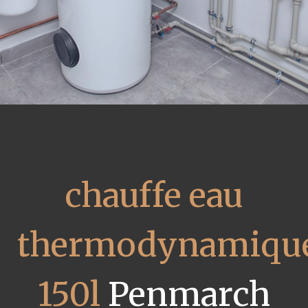
chauffe eau
thermodynamiqu
150l
Penmarch