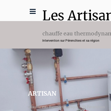
Les Artisa
chauffe eau thermodynam
Intervention sur Pérenchies et sa région
ARTISAN
chauffe eau thermodynamique 150l Pérenchies