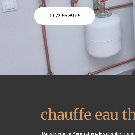
09 72 66 89 55
chauffe eau 
Dans la ville de
Pérenchies
, les plombiers son