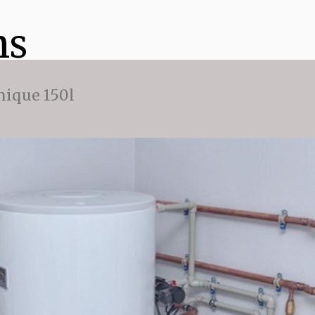
ns
ique 150l