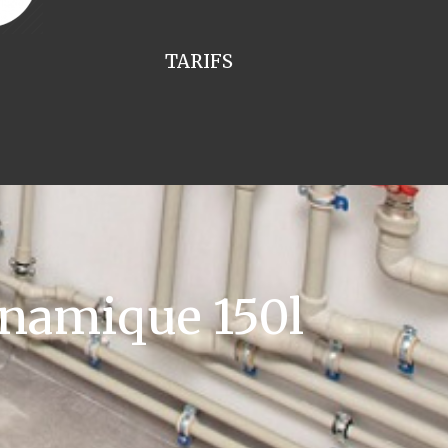
TARIFS
namique 150l