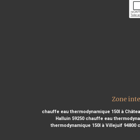
Zone int
chauffe eau thermodynamique 150l à Châtea
Halluin 59250
chauffe eau thermodynam
thermodynamique 150l à Villejuif 94800
c