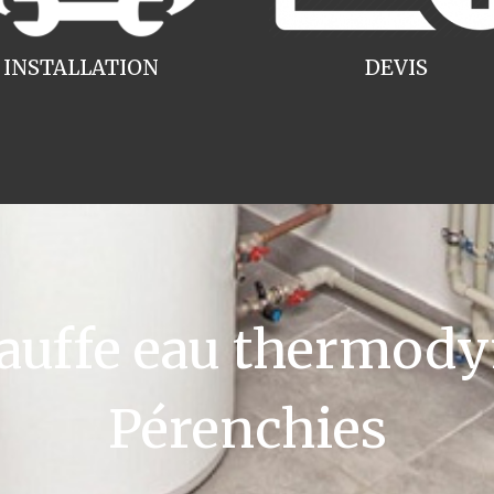
INSTALLATION
DEVIS
uffe eau thermody
Pérenchies