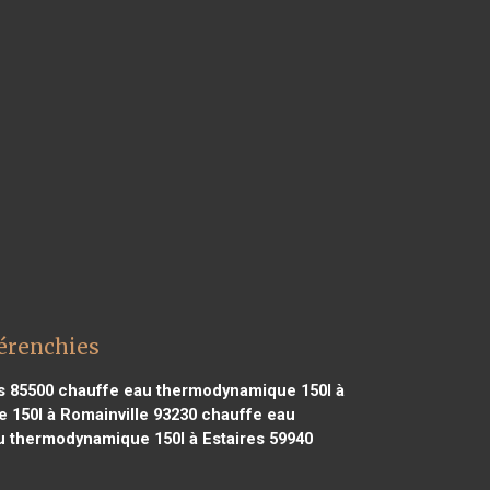
érenchies
s 85500
chauffe eau thermodynamique 150l à
150l à Romainville 93230
chauffe eau
 thermodynamique 150l à Estaires 59940