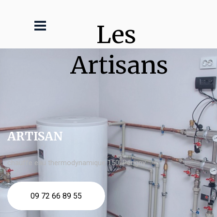
Les 
Artisans
ARTISAN
chauffe eau thermodynamique 150l Périgny
09 72 66 89 55