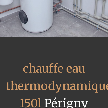
chauffe eau
thermodynamiqu
150l
Périgny