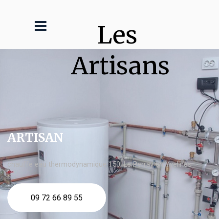
Les 
Artisans
ARTISAN
chauffe eau thermodynamique 150l Le Perray en Yvelines
09 72 66 89 55