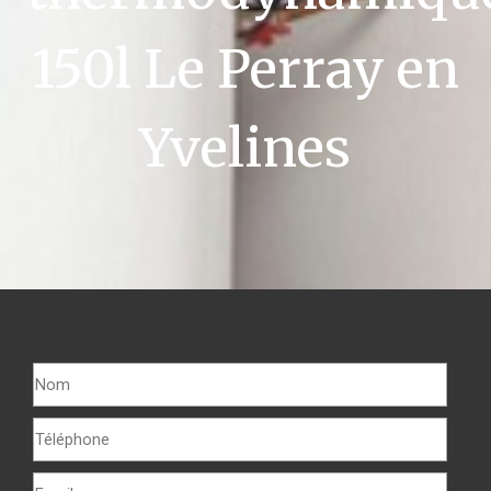
150l Le Perray en
Yvelines