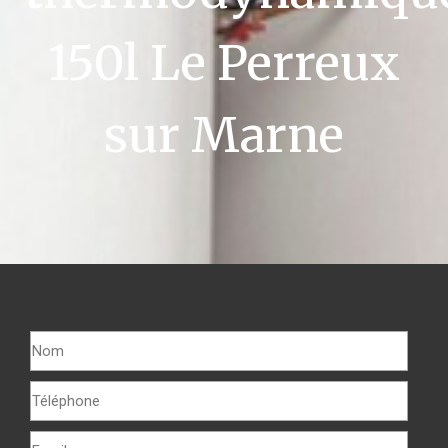
150l Le Perreux
sur Marne