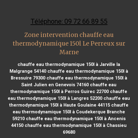
Téléphone: 09 72 66 89 55
Zone intervention chauffe eau
thermodynamique 150l Le Perreux sur
Marne
chauffe eau thermodynamique 150l à Jarville la
Malgrange 54140
chauffe eau thermodynamique 150l à
Bressuire 79300
chauffe eau thermodynamique 150l à
Saint Julien en Genevois 74160
chauffe eau
thermodynamique 150l à Perros Guirec 22700
chauffe
eau thermodynamique 150l à Langres 52200
chauffe eau
thermodynamique 150l à Haute Goulaine 44115
chauffe
eau thermodynamique 150l à Coudekerque Branche
59210
chauffe eau thermodynamique 150l à Ancenis
44150
chauffe eau thermodynamique 150l à Chassieu
69680