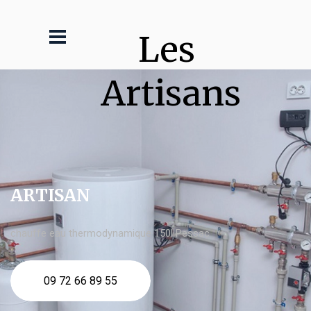
Les 
Artisans
ARTISAN
chauffe eau thermodynamique 150l Pessac
09 72 66 89 55