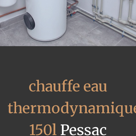
chauffe eau
thermodynamiqu
150l
Pessac